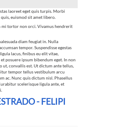
stas laoreet eget quis turpis. Morbi
 quis, euismod sit amet libero.
 mi tortor non orci. Vivamus hendrerit
 malesuada diam feugiat in. Nulla
 accumsan tempor. Suspendisse egestas
ula lacus, finibus eu elit vitae,
e, et posuere ipsum bibendum eget. In non
 ut, convallis est. Ut dictum ante tellus,
bitur tempor tellus vestibulum arcu
m ac. Nunc quis dictum nisl. Phasellus
Curabitur scelerisque ligula ante, et
i.
TRADO - FELIPI