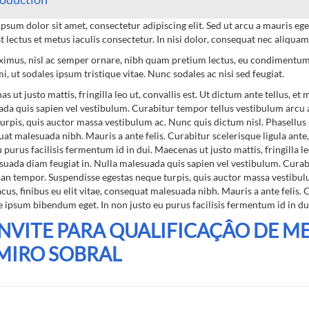
psum dolor sit amet, consectetur adipiscing elit. Sed ut arcu a mauris ege
t lectus et metus iaculis consectetur. In nisi dolor, consequat nec aliquam
imus, nisl ac semper ornare, nibh quam pretium lectus, eu condimentum
i, ut sodales ipsum tristique vitae. Nunc sodales ac nisi sed feugiat.
s ut justo mattis, fringilla leo ut, convallis est. Ut dictum ante tellus, et
da quis sapien vel vestibulum. Curabitur tempor tellus vestibulum arcu
urpis, quis auctor massa vestibulum ac. Nunc quis dictum nisl. Phasellus lig
at malesuada nibh. Mauris a ante felis. Curabitur scelerisque ligula ant
u purus facilisis fermentum id in dui. Maecenas ut justo mattis, fringilla leo
suada diam feugiat in. Nulla malesuada quis sapien vel vestibulum. Cura
n tempor. Suspendisse egestas neque turpis, quis auctor massa vestibulu
lacus, finibus eu elit vitae, consequat malesuada nibh. Mauris a ante felis. 
 ipsum bibendum eget. In non justo eu purus facilisis fermentum id in du
NVITE PARA QUALIFICAÇÂO DE MES
MIRO SOBRAL