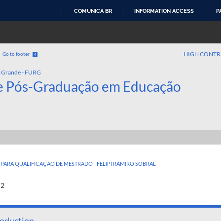
COMUNICA BR
INFORMATION ACCESS
P
SKIP
TO
CONTENT
HIGH CONTR
Go to footer
4
o Grande - FURG
e Pós-Graduação em Educação
 PARA QUALIFICAÇÂO DE MESTRADO - FELIPI RAMIRO SOBRAL
roduction