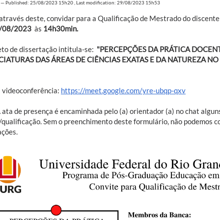
—
Published: 25/08/2023 15h20
,
Last modification: 29/08/2023 15h53
através deste, convidar para a Qualificação de Mestrado do discent
/08/2023
às
14h30min.
to de dissertação intitula-se:
"PERCEPÇÕES DA PRÁTICA DOCENT
CIATURAS DAS ÁREAS DE CIÊNCIAS EXATAS E DA NATUREZA N
a videoconferência:
https://meet.google.com/yre-ubqp-qxv
 ata de presença é encaminhada pelo (a) orientador (a) no chat algu
/qualificação. Sem o preenchimento deste formulário, não podemos con
ações.