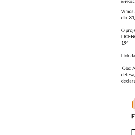
by
PPGEC
Vimos 
dia
31
O proje
LICEN
19"
Link d
Obs: A
defesa
declar