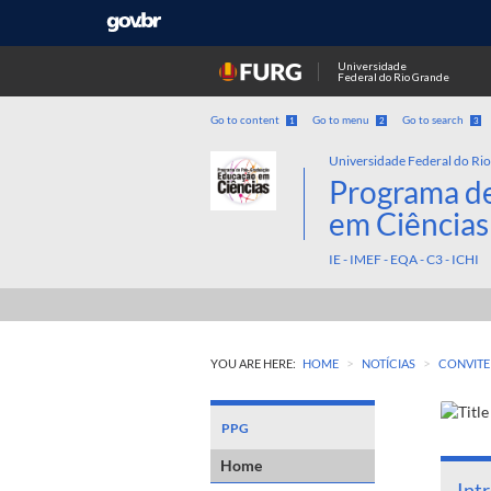
Universidade
Federal do Rio Grande
Go to content
Go to menu
Go to search
1
2
3
Universidade Federal do Ri
Programa d
em Ciências
IE - IMEF - EQA - C3 - ICHI
>
>
YOU ARE HERE:
HOME
NOTÍCIAS
CONVITE
PPG
Home
Int