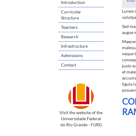
Introduction
Lorem i
Curricular
volutpa
Structure
Sed max
Teachers
augue m
Research
Maecena
Infrastructure
malesua
neque t
Admissions
consequ
Contact
justo e
et male
accumsa
ligula 
posuere
CO
RA
Visit the website of the
Universidade Federal
do Rio Grande - FURG