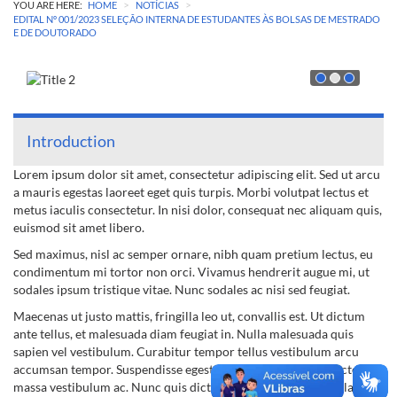
>
>
YOU ARE HERE:
HOME
NOTÍCIAS
EDITAL Nº 001/2023 SELEÇÃO INTERNA DE ESTUDANTES ÀS BOLSAS DE MESTRADO
E DE DOUTORADO
Introduction
Lorem ipsum dolor sit amet, consectetur adipiscing elit. Sed ut arcu
a mauris egestas laoreet eget quis turpis. Morbi volutpat lectus et
metus iaculis consectetur. In nisi dolor, consequat nec aliquam quis,
euismod sit amet libero.
Sed maximus, nisl ac semper ornare, nibh quam pretium lectus, eu
condimentum mi tortor non orci. Vivamus hendrerit augue mi, ut
sodales ipsum tristique vitae. Nunc sodales ac nisi sed feugiat.
Maecenas ut justo mattis, fringilla leo ut, convallis est. Ut dictum
ante tellus, et malesuada diam feugiat in. Nulla malesuada quis
sapien vel vestibulum. Curabitur tempor tellus vestibulum arcu
accumsan tempor. Suspendisse egestas neque turpis, quis auctor
massa vestibulum ac. Nunc quis dictum nisl. Phasellus ligula lacus,