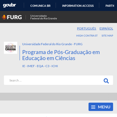
COMUNICA BR
INFORMATION ACCESS
PARTICI
SKIP
Universidade
Federal do Rio Grande
TO
CONTENT
PORTUGUÊS
ESPAÑOL
HIGH CONTRAST
SITE MAP
Universidade Federal do Rio Grande - FURG
Programa de Pós-Graduação em
Educação em Ciências
IE - IMEF - EQA - C3 - ICHI
MENU