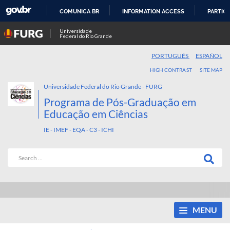
COMUNICA BR
INFORMATION ACCESS
PARTICI
SKIP
Universidade
Federal do Rio Grande
TO
CONTENT
PORTUGUÊS
ESPAÑOL
HIGH CONTRAST
SITE MAP
Universidade Federal do Rio Grande - FURG
Programa de Pós-Graduação em
Educação em Ciências
IE - IMEF - EQA - C3 - ICHI
MENU