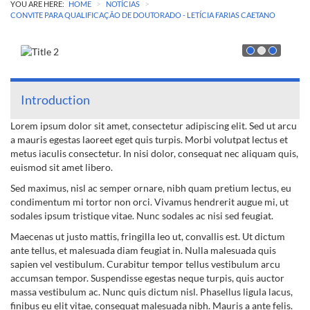
>
>
YOU ARE HERE:
HOME
NOTÍCIAS
CONVITE PARA QUALIFICAÇÃO DE DOUTORADO - LETÍCIA FARIAS CAETANO
Introduction
Lorem ipsum dolor sit amet, consectetur adipiscing elit. Sed ut arcu
a mauris egestas laoreet eget quis turpis. Morbi volutpat lectus et
metus iaculis consectetur. In nisi dolor, consequat nec aliquam quis,
euismod sit amet libero.
Sed maximus, nisl ac semper ornare, nibh quam pretium lectus, eu
condimentum mi tortor non orci. Vivamus hendrerit augue mi, ut
sodales ipsum tristique vitae. Nunc sodales ac nisi sed feugiat.
Maecenas ut justo mattis, fringilla leo ut, convallis est. Ut dictum
ante tellus, et malesuada diam feugiat in. Nulla malesuada quis
sapien vel vestibulum. Curabitur tempor tellus vestibulum arcu
accumsan tempor. Suspendisse egestas neque turpis, quis auctor
massa vestibulum ac. Nunc quis dictum nisl. Phasellus ligula lacus,
finibus eu elit vitae, consequat malesuada nibh. Mauris a ante felis.