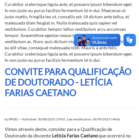
Curabitur scelerisque ligula ante, et posuere ipsum bibendum eget.
In non justo eu purus facilisis fermentum id in dui. Maecenas ut
justo mattis, fringilla leo ut, convallis est. Ut dictum ante tellus, et
malesuada diam feugiat in. Nulla malesuada quis sapien vel
vestibulum. Curabitur tempor tellus vestibulum arcu accumsan
tempor. Suspendisse egestas neque turpis, quis auctor massa
vestibulum ac. Nunc quis dictum nisl. Phasellus ligula lacus, finibus
eu elit vitae, consequat malesuada nibh. Mauris a ante felis.
Curabitur scelerisque ligula ante, et posuere ipsum bibendum eget.
In non justo eu purus facilisis fermentum id in dui.
CONVITE PARA QUALIFICAÇÃO
DE DOUTORADO - LETÍCIA
FARIAS CAETANO
by
PPGEC
—
Published: 30/08/2023 17h02
,
Last modification: 06/09/2023 14h06
Vimos através deste, convidar para a Qualificação de
Doutorado da discente
Letícia Farias Caetano
que ocorrerá no