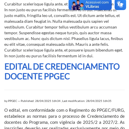
Curabitur scelerisque ligula ante, et posuere ipsum bibendum eget.
In non justo eu purus facilisis fermentum id in dui. Maecenas ut
justo mattis, fringilla leo ut, convallis est. Ut dictum ante tellus, et
malesuada diam feugiat in. Nulla malesuada quis sapien vel
vestibulum. Curabitur tempor tellus vestibulum arcu accumsan
tempor. Suspendisse egestas neque turpis, quis auctor massa
vestibulum ac. Nunc quis dictum nisl. Phasellus ligula lacus, finibus
eu elit vitae, consequat malesuada nibh. Mauris a ante felis.
Curabitur scelerisque ligula ante, et posuere ipsum bibendum eget.
In non justo eu purus facilisis fermentum id in dui.
EDITAL DE CREDENCIAMENTO
DOCENTE PPGEC
by
PPGEC
—
Published: 28/04/2025 16h34
,
Last modification: 28/04/2025 16h35
O edital, em conformidade com o Regimento do PPGEC/FURG,
estabelece as normas para o processo de Credenciamento de
docentes do Programa, com vigência de 2025/2 a 2027/2. As
inscrições deverão ser realizadas exclusivamente por meio do