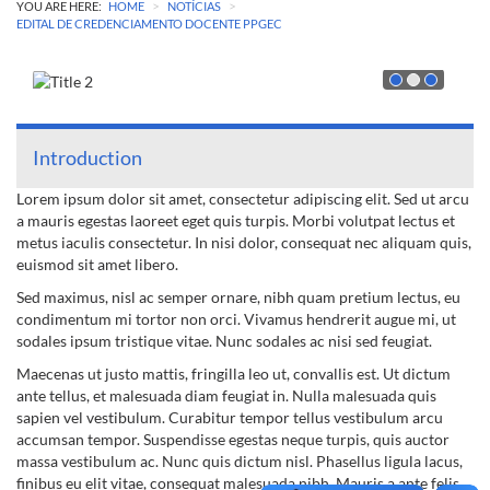
>
>
YOU ARE HERE:
HOME
NOTÍCIAS
EDITAL DE CREDENCIAMENTO DOCENTE PPGEC
Introduction
Lorem ipsum dolor sit amet, consectetur adipiscing elit. Sed ut arcu
a mauris egestas laoreet eget quis turpis. Morbi volutpat lectus et
metus iaculis consectetur. In nisi dolor, consequat nec aliquam quis,
euismod sit amet libero.
Sed maximus, nisl ac semper ornare, nibh quam pretium lectus, eu
condimentum mi tortor non orci. Vivamus hendrerit augue mi, ut
sodales ipsum tristique vitae. Nunc sodales ac nisi sed feugiat.
Maecenas ut justo mattis, fringilla leo ut, convallis est. Ut dictum
ante tellus, et malesuada diam feugiat in. Nulla malesuada quis
sapien vel vestibulum. Curabitur tempor tellus vestibulum arcu
accumsan tempor. Suspendisse egestas neque turpis, quis auctor
massa vestibulum ac. Nunc quis dictum nisl. Phasellus ligula lacus,
finibus eu elit vitae, consequat malesuada nibh. Mauris a ante felis.