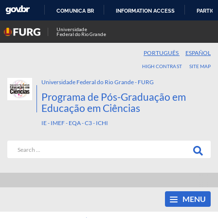
COMUNICA BR
INFORMATION ACCESS
PARTICI
SKIP
Universidade
Federal do Rio Grande
TO
CONTENT
PORTUGUÊS
ESPAÑOL
HIGH CONTRAST
SITE MAP
Universidade Federal do Rio Grande - FURG
Programa de Pós-Graduação em
Educação em Ciências
IE - IMEF - EQA - C3 - ICHI
MENU