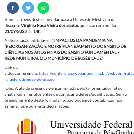
Vimos através deste, convidar para a Defesa de Mestrado da
discente
Virgínia Rosa Vieira dos Santos
que ocorrerá no dia
21/09/2023
às
14h.
A dissertação intitula-se:
" IMPACTOS DA PANDEMIA NA
(RE)ORGANIZAÇÃO E NO (RE)PLANEJAMENTO DO ENSINO DE
CIÊNCIAS NOS ANOS FINAIS DO ENSINO FUNDAMENTAL –
REDE MUNICIPAL DO MUNICÍPIO DE EUSÉBIO-CE"
Link da
videoconferência:
https://conferenciawebantigo.rnp.br/webconf/rafae
rafaelerodrigues-de-araujo
Obs: A ata de presença é encaminhada pelo (a) orientador (a) no
chat alguns minutos antes de começar a defesa/qualificação. Sem o
preenchimento deste formulário, não podemos contabilizar nos
seminários e ou emitir declarações.