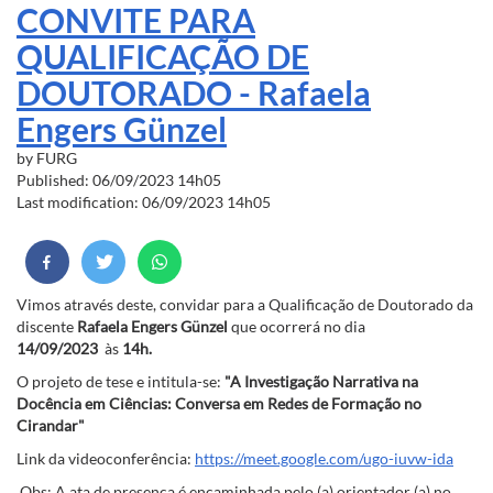
CONVITE PARA
QUALIFICAÇÃO DE
DOUTORADO - Rafaela
Engers Günzel
by
FURG
Published: 06/09/2023 14h05
Last modification: 06/09/2023 14h05
Vimos através deste, convidar para a Qualificação de Doutorado da
discente
Rafaela Engers Günzel
que ocorrerá no dia
14/09/2023
às
14h.
O projeto de tese e intitula-se:
"A Investigação Narrativa na
Docência em Ciências: Conversa em Redes de Formação no
Cirandar"
Link da videoconferência:
https://meet.google.com/ugo-iuvw-ida
Obs: A ata de presença é encaminhada pelo (a) orientador (a) no