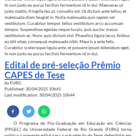
In non justo eu purus facilisis fermentum id in dui. Maecenas ut
justo mattis, fringilla leo ut, convallis est. Ut dictum ante tellus, et
malesuada diam feugiat in. Nulla malesuada quis sapien vel
vestibulum. Curabitur tempor tellus vestibulum arcu accumsan
tempor. Suspendisse egestas neque turpis, quis auctor massa
vestibulum ac. Nunc quis dictum nisl. Phasellus ligula lacus, finibus
eu elit vitae, consequat malesuada nibh. Mauris a ante felis.
Curabitur scelerisque ligula ante, et posuere ipsum bibendum eget.
In non justo eu purus facilisis fermentum id in dui.
Edital de pré-seleção Prêmio
CAPES de Tese
by
FURG
Published: 30/04/2025 10h41
Last modification: 30/04/2025 10h44
O Programa de Pós-Graduação em Educação em Ciências
(PPGEC) da Universidade Federal de Rio Grande (FURG) torna
público o presente edital para a pré-seleção de Teses defendidas em