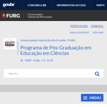
COMUNICA BR
INFORMATION ACCESS
PARTICI
SKIP
Universidade
Federal do Rio Grande
TO
CONTENT
PORTUGUÊS
ESPAÑOL
HIGH CONTRAST
SITE MAP
Universidade Federal do Rio Grande - FURG
Programa de Pós-Graduação em
Educação em Ciências
IE - IMEF - EQA - C3 - ICHI
MENU