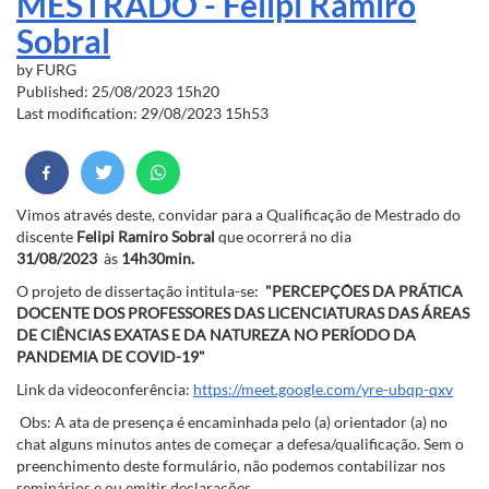
MESTRADO - Felipi Ramiro
Sobral
by
FURG
Published: 25/08/2023 15h20
Last modification: 29/08/2023 15h53
Vimos através deste, convidar para a Qualificação de Mestrado do
discente
Felipi Ramiro Sobral
que ocorrerá no dia
31/08/2023
às
14h30min.
O projeto de dissertação intitula-se:
"PERCEPÇÕES DA PRÁTICA
DOCENTE DOS PROFESSORES DAS LICENCIATURAS DAS ÁREAS
DE CIÊNCIAS EXATAS E DA NATUREZA NO PERÍODO DA
PANDEMIA DE COVID-19"
Link da videoconferência:
https://meet.google.com/yre-ubqp-qxv
Obs: A ata de presença é encaminhada pelo (a) orientador (a) no
chat alguns minutos antes de começar a defesa/qualificação. Sem o
preenchimento deste formulário, não podemos contabilizar nos
seminários e ou emitir declarações.