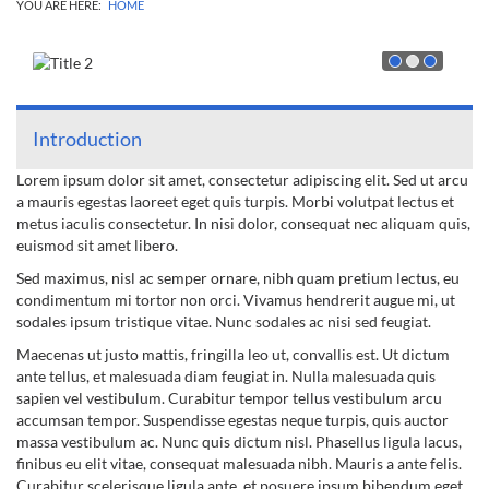
YOU ARE HERE:
HOME
Introduction
Lorem ipsum dolor sit amet, consectetur adipiscing elit. Sed ut arcu
a mauris egestas laoreet eget quis turpis. Morbi volutpat lectus et
metus iaculis consectetur. In nisi dolor, consequat nec aliquam quis,
euismod sit amet libero.
Sed maximus, nisl ac semper ornare, nibh quam pretium lectus, eu
condimentum mi tortor non orci. Vivamus hendrerit augue mi, ut
sodales ipsum tristique vitae. Nunc sodales ac nisi sed feugiat.
Maecenas ut justo mattis, fringilla leo ut, convallis est. Ut dictum
ante tellus, et malesuada diam feugiat in. Nulla malesuada quis
sapien vel vestibulum. Curabitur tempor tellus vestibulum arcu
accumsan tempor. Suspendisse egestas neque turpis, quis auctor
massa vestibulum ac. Nunc quis dictum nisl. Phasellus ligula lacus,
finibus eu elit vitae, consequat malesuada nibh. Mauris a ante felis.
Curabitur scelerisque ligula ante, et posuere ipsum bibendum eget.